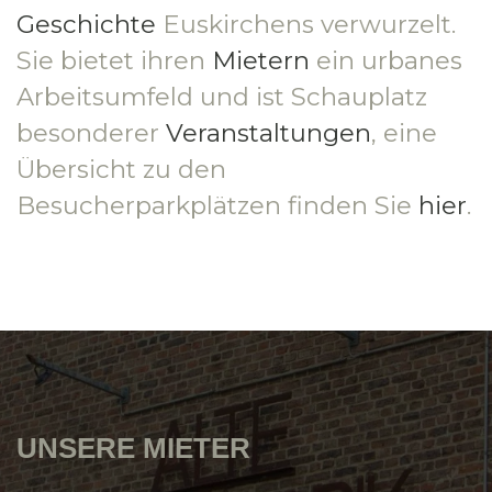
Geschichte
Euskirchens verwurzelt.
Sie bietet ihren
Mietern
ein urbanes
Arbeitsumfeld und ist Schauplatz
besonderer
Veranstaltungen
, eine
Übersicht zu den
Besucherparkplätzen finden Sie
hier
.
UNSERE MIETER