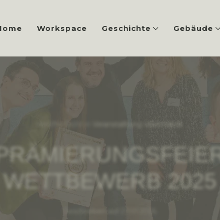
Home
Workspace
Geschichte
Gebäude
Veröffentlicht in
Veranstalltung Ideenfabrik
.
PRÄMIERUNGSFEIE
WETTBEWERB 2025
Geschrieben auf
27.01.2026
.